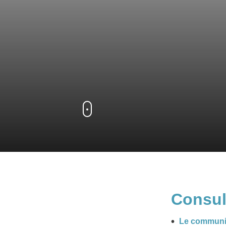
Consul
Le communi