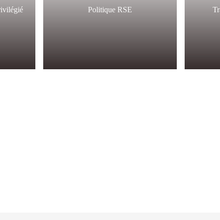
ivilégié
Politique RSE
Tr
rs
N