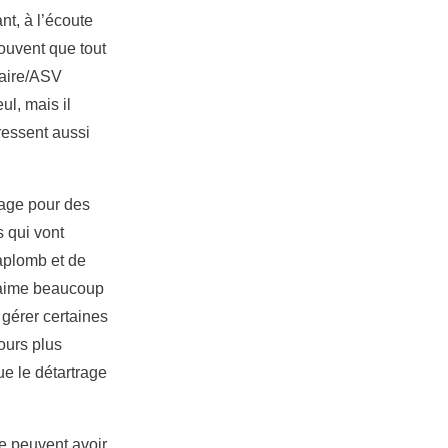
ant, à l’écoute
souvent que tout
naire/ASV
ul, mais il
ressent aussi
tage pour des
 qui vont
’aplomb et de
j’aime beaucoup
 gérer certaines
jours plus
ue le détartrage
e peuvent avoir