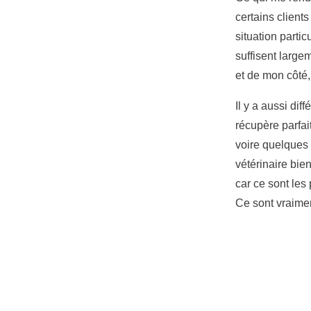
certains client
situation partic
suffisent large
et de mon côté,
Il y a aussi di
récupère parfai
voire quelques
vétérinaire bie
car ce sont les
Ce sont vraimen