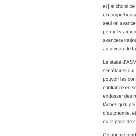
et j’ai choisi c
et compréhensif
seul on avance
permet vraiment
avancera toujou
au niveau de la 
Le statut d’ASV
secrétaires qui
pouvoir les con
confiance en so
endosser des re
tâches qu’il pe
d’autonomie, êt
ou la pose de c
Ce qui me rend 