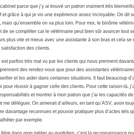
e cabinet parce que j’y ai trouvé un patron vraiment très bienveill
 et grâce à qui je vis une expérience assez incroyable. On dit 
, mais qu’ensemble on va plus loin. Pour moi, le binôme vétéri
 de se compléter car le vétérinaire peut bien sûr avancer tout se
rs plus vite et mieux avec une assistante à son bras et cela se 
satisfaction des clients.
 est parfois très mal vu par les clients qui nous prennent davan
 prennent des rendez-vous que pour des assistantes vétérinaires
seiller et les aider dans certaines situations. Il faut beaucoup d
i pour réussir à gagner celle des clients. Pour cette raison-là, 
sponsabilités et montrer à mon patron que j’ai les capacités de
ut me déléguer. On aimerait d’ailleurs, en tant qu’ASV, avoir tou
re davantage reconnues et pouvoir pratiquer plus d’actes tels q
athéter par exemple.
fière dans mon métier au quotidien, c’est la reconnaissance qu