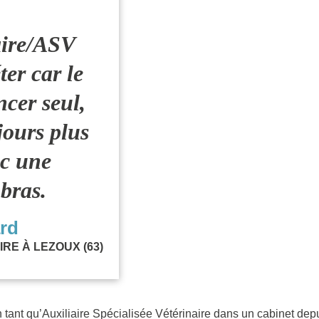
aire/ASV
er car le
ncer seul,
jours plus
ec une
 bras.
rd
RE À LEZOUX (63)
en tant qu’Auxiliaire Spécialisée Vétérinaire dans un cabinet dep