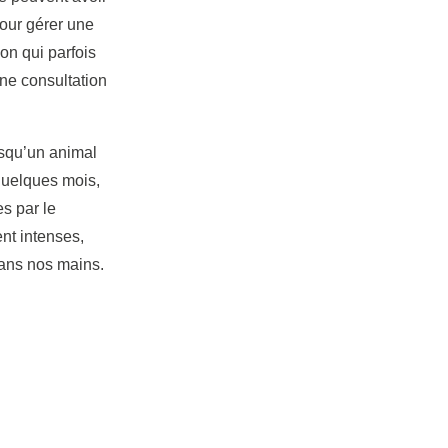
pour gérer une
ion qui parfois
une consultation
rsqu’un animal
 quelques mois,
s par le
ent intenses,
dans nos mains.