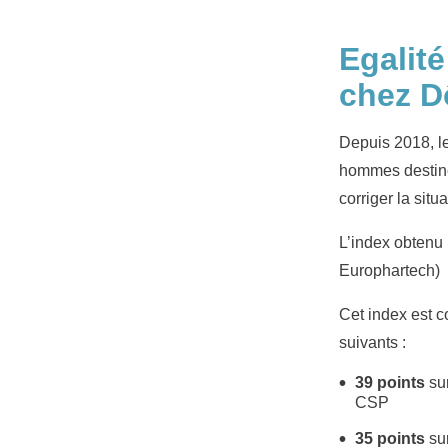
Egalit
chez D
Depuis 2018, le
hommes destiné
corriger la situa
L’index obtenu
Europhartech) a
Cet index est c
suivants :
39 points
sur
CSP
35 points
sur