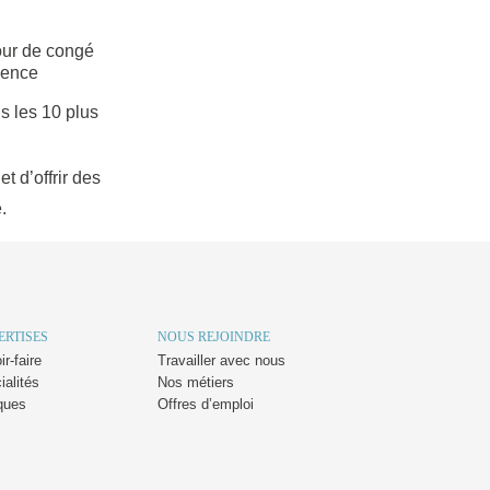
our de congé
sence
s les 10 plus
t d’offrir des
.
ERTISES
NOUS REJOINDRE
r-faire
Travailler avec nous
ialités
Nos métiers
ques
Offres d’emploi