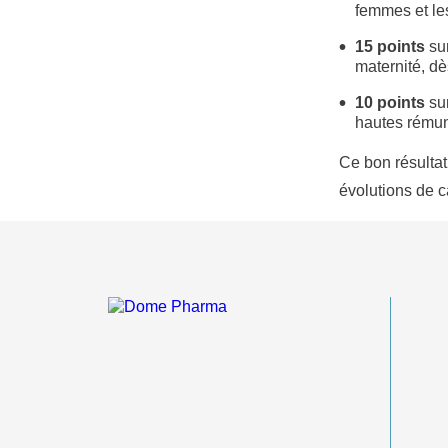
femmes et l
15
points
su
maternité, d
10 points
sur
hautes rémun
Ce bon résultat 
évolutions de c