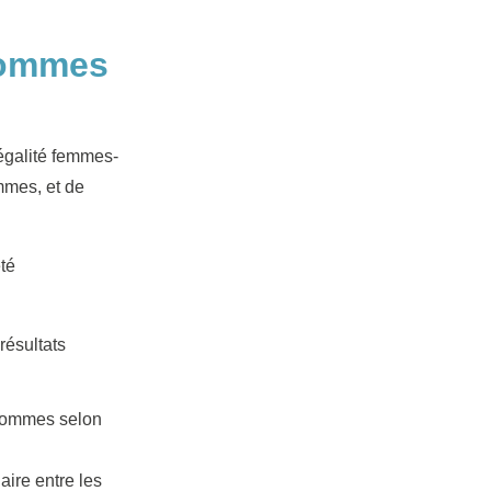
Hommes
 égalité femmes-
mmes, et de
té
résultats
s hommes selon
aire entre les